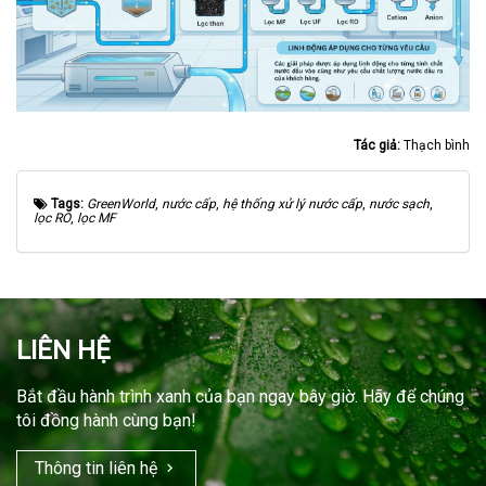
Tác giả:
Thạch bình
Tags:
GreenWorld
,
nước cấp
,
hệ thống xử lý nước cấp
,
nước sạch
,
lọc RO
,
lọc MF
LIÊN HỆ
Bắt đầu hành trình xanh của bạn ngay bây giờ. Hãy để chúng
tôi đồng hành cùng bạn!
Thông tin liên hệ