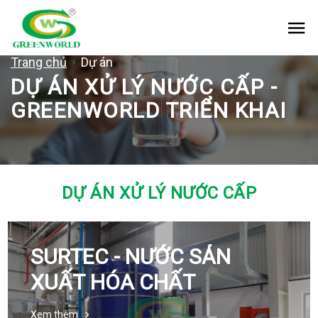
Me
Trang chủ
Dự án
DỰ ÁN XỬ LÝ NƯỚC CẤP -
GREENWORLD TRIỂN KHAI
DỰ ÁN XỬ LÝ NƯỚC CẤP
SURTEC - NƯỚC SẢN
XUẤT HÓA CHẤT
Xem thêm