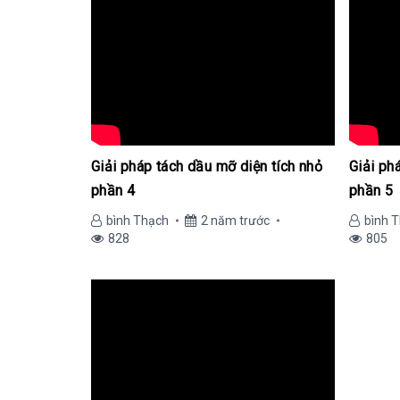
Giải pháp tách dầu mỡ diện tích nhỏ
Giải ph
phần 4
phần 5
bình Thạch
2 năm trước
bình 
828
805