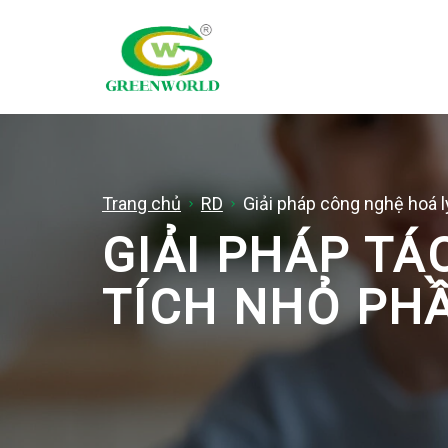
Trang chủ
RD
Giải pháp công nghệ hoá l
GIẢI PHÁP TÁ
TÍCH NHỎ PH