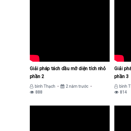
Giải pháp tách dầu mỡ diện tích nhỏ
Giải ph
phần 2
phần 3
bình Thạch
2 năm trước
bình 
888
814