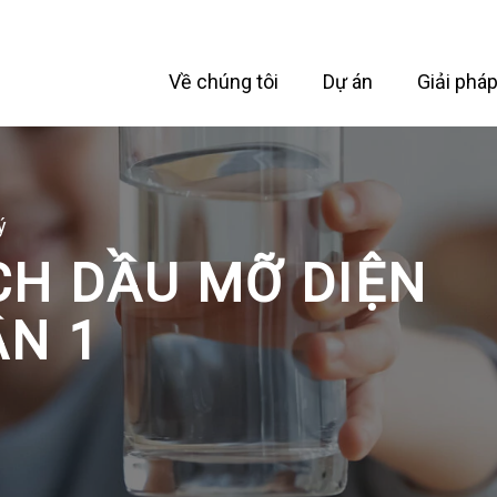
Về chúng tôi
Dự án
Giải phá
ý
CH DẦU MỠ DIỆN
ẦN 1