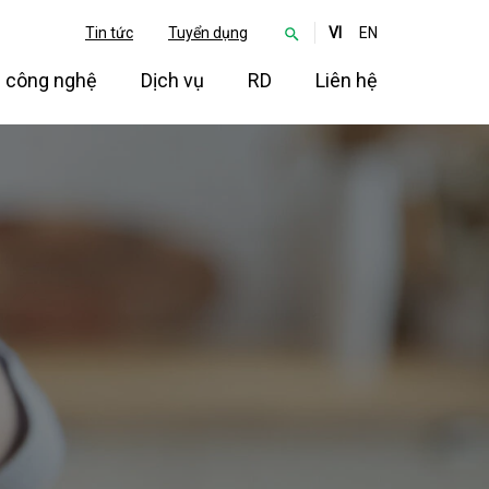
Search
Tin tức
Tuyển dụng
VI
EN
p công nghệ
Dịch vụ
RD
Liên hệ