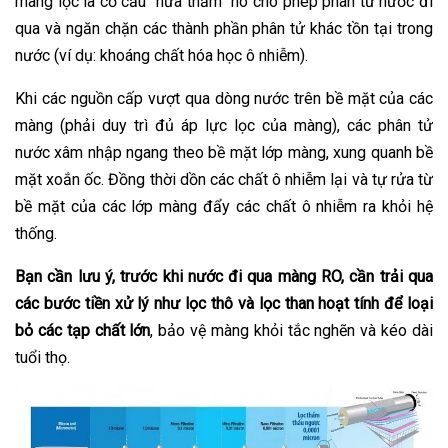
màng lọc là cơ cấu “nửa thấm” nó cho phép phân tử nước đi
qua và ngăn chặn các thành phần phân tử khác tồn tại trong
nước (ví dụ: khoáng chất hóa học ô nhiễm).
Khi các nguồn cấp vượt qua dòng nước trên bề mặt của các
màng (phải duy trì đủ áp lực lọc của màng), các phân tử
nước xâm nhập ngang theo bề mặt lớp màng, xung quanh bề
mặt xoắn ốc. Đồng thời dồn các chất ô nhiễm lại và tự rửa từ
bề mặt của các lớp màng đẩy các chất ô nhiễm ra khỏi hệ
thống.
Bạn cần lưu ý, trước khi nước đi qua màng RO, cần trải qua
các bước tiền xử lý như lọc thô và lọc than hoạt tính để loại
bỏ các tạp chất lớn
, bảo vệ màng khỏi tắc nghẽn và kéo dài
tuổi thọ.