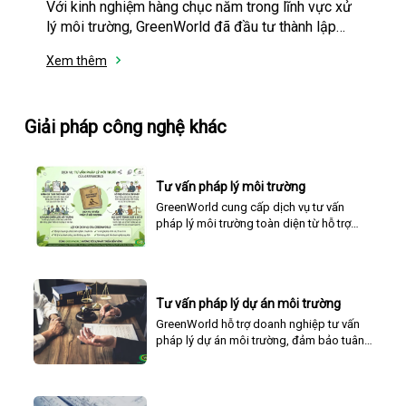
Với kinh nghiệm hàng chục năm trong lĩnh vực xử
lý môi trường, GreenWorld đã đầu tư thành lập
nhà xưởng chuyên gia công các thiết bị cơ khí đặc
Xem thêm
thù tại với hàng chục kĩ sư cơ khí và công nhân với
tay nghề cao.
Giải pháp công nghệ khác
Tư vấn pháp lý môi trường
GreenWorld cung cấp dịch vụ tư vấn
pháp lý môi trường toàn diện từ hỗ trợ
doanh nghiệp lập báo cáo môi trường
đến xin giấy phép và vận hành thử
nghiệm.
Tư vấn pháp lý dự án môi trường
GreenWorld hỗ trợ doanh nghiệp tư vấn
pháp lý dự án môi trường, đảm bảo tuân
thủ quy định, đánh giá tác động và hướng
tới phát triển bền vững.