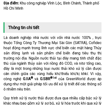
Địa điểm:
Khu công nghiệp Vĩnh Lộc, Bình Chánh, Thành phố
Hồ Chí Minh
Thông tin chi tiết
Là doanh nghiệp nhà nước với vốn nhà nước 100% , trực
thuộc Tổng Công Ty Thương Mại Sài Gòn (SATRA), Cofidec
hoạt động mạnh trong lĩnh vực chế biến các mặt hàng Thủy
sản đông lạnh và sản phẩm chế biến đang tiêu thụ thị
trường nội địa. Nguồn nước thải tại đây mang tính chất đặc
thù của ngành thủy sản với nồng đô COD, và nitơ tổng cao,
đây là một trong những loại nước thải khó xử lý cần được
cân chỉnh giữa các vùng hiếu khí/thiếu khí/kị khkí. Vì vậy,
®
®1st
công nghệ
G.IIA
và
G.SBR
của GreenWorld được áp
dụng như một giải pháp tối ưu để xử lý triểt để các thông số
ô nhiễm nêu trên.
Quy trình xử lý nước thải được đưa qua nhiều cấp bậc xử lý
khác nhau bao gồm xử lý sơ bộ, xử lý hóa trước khi qua xử lý