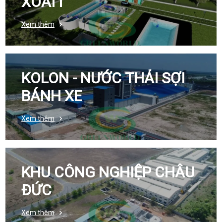
XOÀI I
Xem thêm
KOLON - NƯỚC THẢI SỢI
BÁNH XE
Xem thêm
KHU CÔNG NGHIỆP CHÂU
ĐỨC
Xem thêm