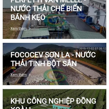
NƯỚC THẢI CHẾ BIẾN
BÁNH KẸO
Xem thêm
FOCOCEV SƠN LA - NƯỚC
THẢI TINH BỘT SẮN
Xem thêm
KHU CÔNG NGHIỆP ĐỒNG