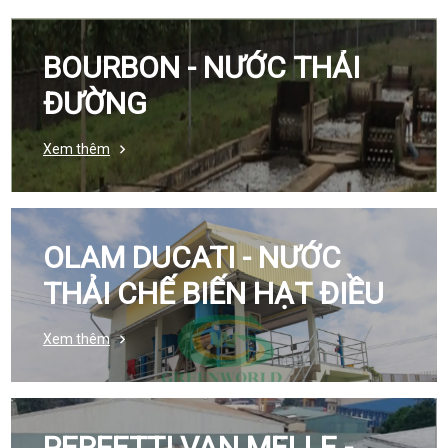
BOURBON - NƯỚC THẢI
ĐƯỜNG
Xem thêm
OLAM DUCATI - NƯỚC
THẢI CHẾ BIẾN HẠT ĐIỀU
Xem thêm
PERFETTI VAN MELLE -