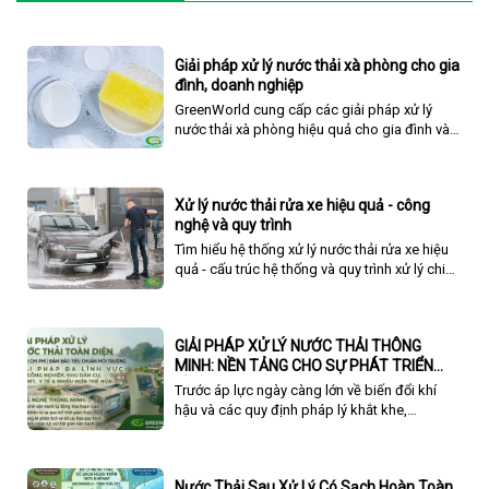
Giải pháp xử lý nước thải xà phòng cho gia
đình, doanh nghiệp
GreenWorld cung cấp các giải pháp xử lý
nước thải xà phòng hiệu quả cho gia đình và
doanh nghiệp, giảm thiểu tác động ô nhiễm
đến môi trường.
Xử lý nước thải rửa xe hiệu quả - công
nghệ và quy trình
Tìm hiểu hệ thống xử lý nước thải rửa xe hiệu
quả - cấu trúc hệ thống và quy trình xử lý chi
tiết và đầy đủ nhất.
GIẢI PHÁP XỬ LÝ NƯỚC THẢI THÔNG
MINH: NỀN TẢNG CHO SỰ PHÁT TRIỂN
BỀN VỮNG CỦA DOANH NGHIỆP
Trước áp lực ngày càng lớn về biến đổi khí
hậu và các quy định pháp lý khắt khe,
Greenworld mang đến Giải Pháp Xử Lý Nước
Thải Toàn Diện, ứng dụng những công nghệ
tiên tiến nhất để giải quyết triệt để bài toán
Nước Thải Sau Xử Lý Có Sạch Hoàn Toàn
môi trường, tối ưu hóa chi phí vận hành và