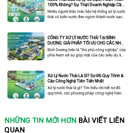
100% Không? Sự Thật Doanh Nghiệp Cần
nâng tầm vị thế thương hiệu doanh nghiệp
Biết
trên hành trình phát triển bền vững.
Nhiều người thắc mắc liệu hệ thống xử lý nước
thải có biến nước đen ngòm thành nước sạch
100% hay không. Bài viết này sẽ giải đáp chi
tiết về "độ sạch" của nước sau xử lý và các
tiêu chuẩn xả thải hiện hành.
CÔNG TY XỬ LÝ NƯỚC THẢI TẠI BÌNH
DƯƠNG: GIẢI PHÁP TỐI ƯU CHO CÁC NHÀ
MÁY FDI & KHU CÔNG NGHIỆP
Bình Dương hiện là "thủ phủ công nghiệp" của
phía Nam với sự góp mặt của các siêu dự án
như VSIP I, II, III, Mỹ Phước, Bàu Bàng, Nam Tân
Uyên. Sự dịch chuyển mạnh mẽ của dòng vốn
FDI kéo theo những quy định ngày càng khắt
Xử Lý Nước Thải Là Gì? Sơ Đồ Quy Trình &
khe về bảo vệ môi trường, hướng tới mục tiêu
Các Công Nghệ Tiên Tiến Nhất
Net-Zero và phát triển bền vững.
Xử lý nước thải là gì? Tìm hiểu chi tiết sơ đồ
quy trình, các phương pháp công nghệ hiện
đại và dịch vụ tổng thầu EPC xử lý nước thải
trọn gói từ Greenworld.
NHỮNG TIN MỚI HƠN
BÀI VIẾT LIÊN
QUAN