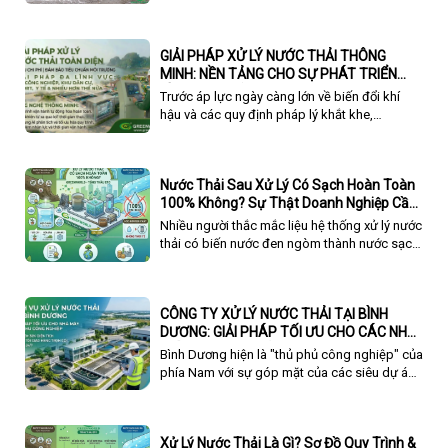
tiết và đầy đủ nhất.
GIẢI PHÁP XỬ LÝ NƯỚC THẢI THÔNG
MINH: NỀN TẢNG CHO SỰ PHÁT TRIỂN
BỀN VỮNG CỦA DOANH NGHIỆP
Trước áp lực ngày càng lớn về biến đổi khí
hậu và các quy định pháp lý khắt khe,
Greenworld mang đến Giải Pháp Xử Lý Nước
Thải Toàn Diện, ứng dụng những công nghệ
tiên tiến nhất để giải quyết triệt để bài toán
Nước Thải Sau Xử Lý Có Sạch Hoàn Toàn
môi trường, tối ưu hóa chi phí vận hành và
100% Không? Sự Thật Doanh Nghiệp Cần
nâng tầm vị thế thương hiệu doanh nghiệp
Biết
trên hành trình phát triển bền vững.
Nhiều người thắc mắc liệu hệ thống xử lý nước
thải có biến nước đen ngòm thành nước sạch
100% hay không. Bài viết này sẽ giải đáp chi
tiết về "độ sạch" của nước sau xử lý và các
tiêu chuẩn xả thải hiện hành.
CÔNG TY XỬ LÝ NƯỚC THẢI TẠI BÌNH
DƯƠNG: GIẢI PHÁP TỐI ƯU CHO CÁC NHÀ
MÁY FDI & KHU CÔNG NGHIỆP
Bình Dương hiện là "thủ phủ công nghiệp" của
phía Nam với sự góp mặt của các siêu dự án
như VSIP I, II, III, Mỹ Phước, Bàu Bàng, Nam Tân
Uyên. Sự dịch chuyển mạnh mẽ của dòng vốn
FDI kéo theo những quy định ngày càng khắt
Xử Lý Nước Thải Là Gì? Sơ Đồ Quy Trình &
khe về bảo vệ môi trường, hướng tới mục tiêu