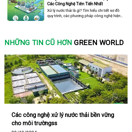
Các Công Nghệ Tiên Tiến Nhất
Net-Zero và phát triển bền vững.
Xử lý nước thải là gì? Tìm hiểu chi tiết sơ đồ
quy trình, các phương pháp công nghệ hiện
đại và dịch vụ tổng thầu EPC xử lý nước thải
trọn gói từ Greenworld.
NHỮNG TIN CŨ HƠN
GREEN WORLD
Các công nghệ xử lý nước thải bền vững
cho môi trườngss